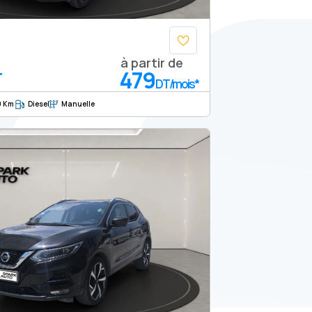
à partir de
479
T
DT/mois*
0 Km
Diesel
Manuelle