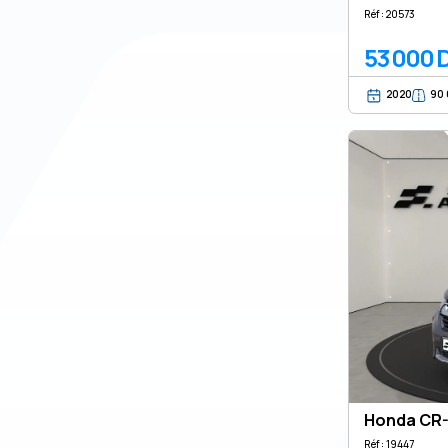
Réf : 20573
53 000 
2020
90
Honda CR
Réf : 19447