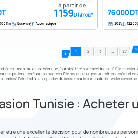
à partir de
1 159
DT
76 000 D
DT/mois*
 000 Km
Essence
Automatique
2021
122 00
1
2
3
...
27
fichée est une simulation théorique, fournie à titre purement indicatif. Elle est calc
par nos partenaires financiers agréés. Elle ne constitue pas une offre de crédit et
soumise à l'étude et à l'acceptation du dossier par le partenaire financier concerné.
asion Tunisie : Acheter 
rer être une excellente décision pour de nombreuses person