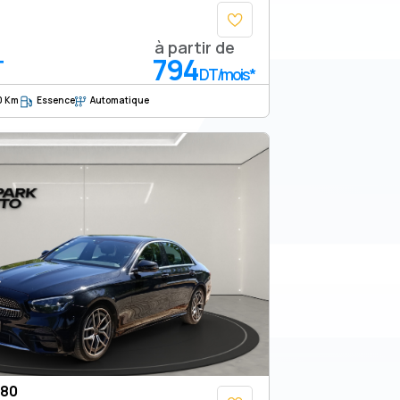
à partir de
794
T
DT/mois*
0 Km
Essence
Automatique
180