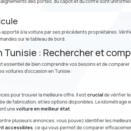
 alignements des portes, du capot et du coffre sont uniform
icule
soin apporté à la voiture par ses précédents propriétaires. Vér
mmandes sur le tableau de bord.
n Tunisie : Rechercher et comp
 est essentiel de bien comprendre vos besoins et de comparer 
 voitures d'occasion en Tunisie :
s pour trouver la meilleure offre. Il est
crucial
de vérifier 
née de fabrication, et les options disponibles. Le kilométrage es
ent une
voiture en meilleur état
.
e plusieurs annonces, vous pouvez identifier les meilleures 
nt accessibles
, ce qui vous permet de comparer efficacement