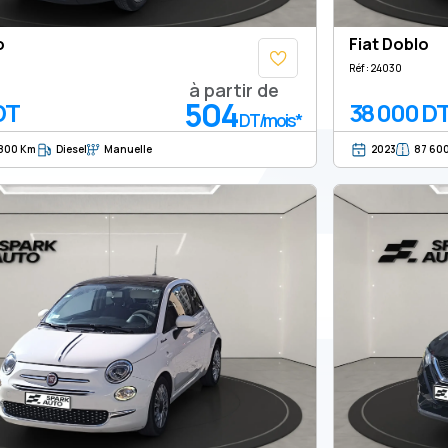
o
Fiat Doblo
Réf : 24030
à partir de
504
DT
38 000 D
DT/mois*
 800 Km
Diesel
Manuelle
2023
87 60