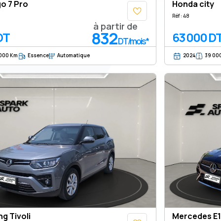
o 7 Pro
Honda city
Réf : 48
à partir de
832
DT
63 000 D
DT/mois*
000 Km
Essence
Automatique
2024
39 00
g Tivoli
Mercedes E