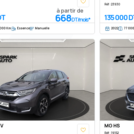
Réf : 23930
à partir de
668
DT
135 000 D
DT/mois*
 000 Km
Essence
Manuelle
2022
77 00
-V
MG HS
Réf : 19152