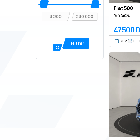
Fiat 500
Réf : 24024
47 500 
2021
65 
Filtrer