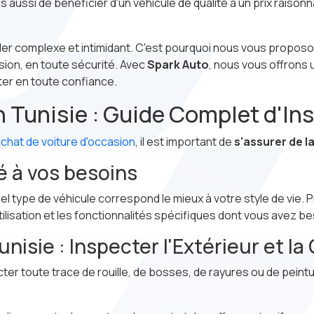
 aussi de bénéficier d'un véhicule de qualité à un prix raisonn
r complexe et intimidant. C'est pourquoi nous vous proposo
sion, en toute sécurité. Avec
Spark Auto
, nous vous offrons 
er en toute confiance.
n Tunisie : Guide Complet d'In
'achat de voiture d'occasion
, il est important de
s'assurer de la
é à vos besoins
el type de véhicule correspond le mieux à votre style de vie. Pr
lisation et les fonctionnalités spécifiques dont vous avez be
nisie : Inspecter l'Extérieur et la
cter toute trace de rouille, de bosses, de rayures ou de peintu