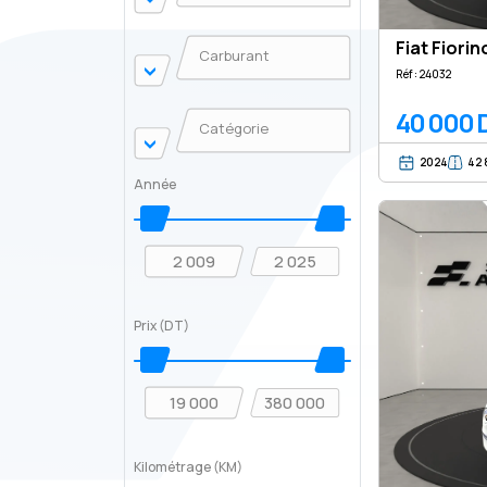
Fiat Fiorin
Réf : 24032
40 000 
2024
42
Année
Prix (DT)
Kilométrage (KM)