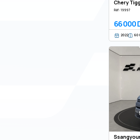
Chery Tigg
Réf : 19997
66 000 
2022
60 
Ssangyoun