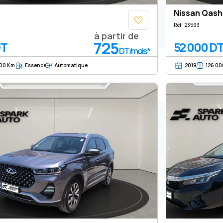
Nissan Qash
Réf : 23593
à partir de
725
DT
52 000 D
DT/mois*
500 Km
Essence
Automatique
2019
126 00