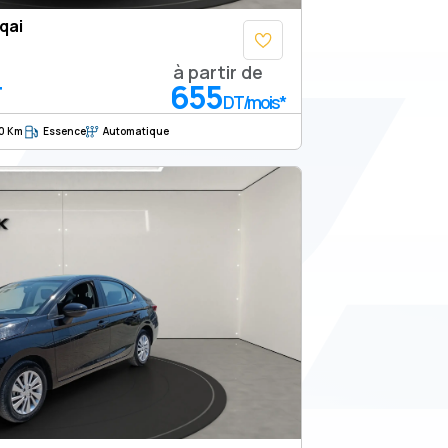
qai
à partir de
655
T
DT/mois*
0 Km
Essence
Automatique