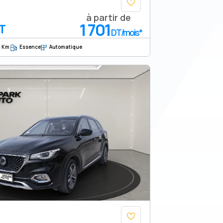
à partir de
1 701
T
DT/mois*
0 Km
Essence
Automatique