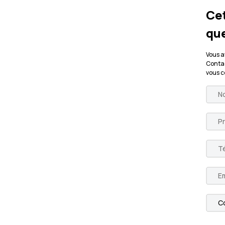
Cet
que
Vous a
Contac
vous 