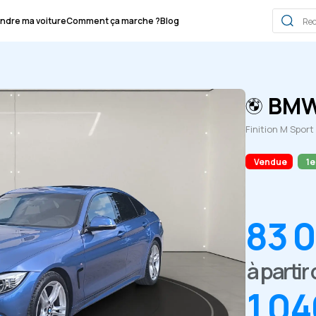
ndre ma voiture
Comment ça marche ?
Blog
BMW
Finition M Sport
Vendue
1e
83 
à partir
1 04