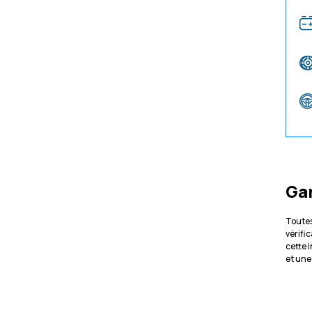
Ga
Toutes
vérifi
cette 
et une