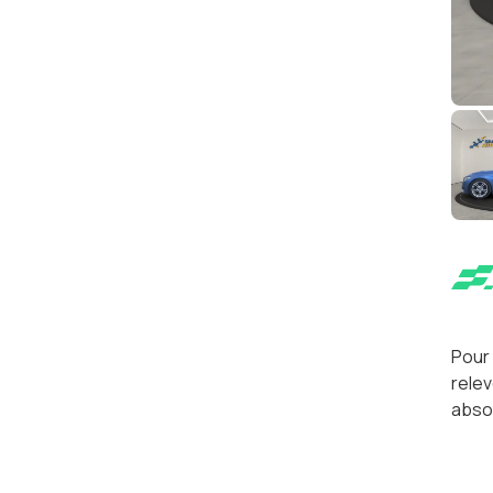
Pour 
relev
absol