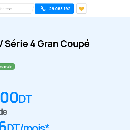
29 083 192
 Série 4 Gran Coupé
re main
000
DT
 de
6
DT/mois*