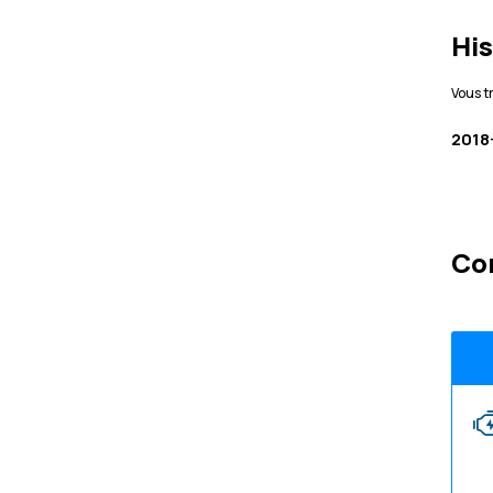
His
Vous t
2018
Co