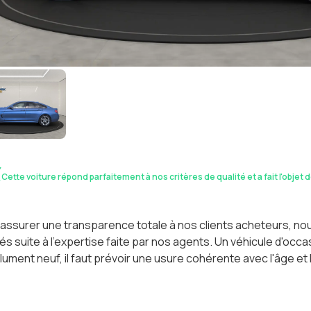
Cette voiture répond parfaitement à nos critères de qualité et a fait l'objet 
assurer une transparence totale à nos clients acheteurs, n
és suite à l'expertise faite par nos agents. Un véhicule d'oc
ument neuf, il faut prévoir une usure cohérente avec l'âge et 