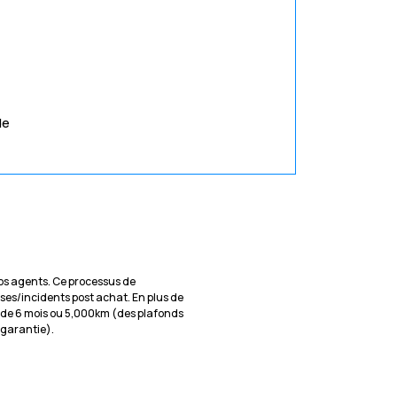
de
 nos agents. Ce processus de
ises/incidents post achat. En plus de
 de 6 mois ou 5,000km (des plafonds
e garantie).