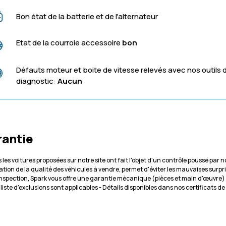
Bon état de la batterie et de l'alternateur
Etat de la courroie accessoire
bon
Défauts moteur et boite de vitesse relevés avec nos outils 
diagnostic:
Aucun
rantie
 les voitures proposées sur notre site ont fait l'objet d'un contrôle poussé par
cation de la qualité des véhicules à vendre, permet d'éviter les mauvaises surpr
inspection, Spark vous offre une garantie mécanique (pièces et main d'œuvre)
 liste d'exclusions sont applicables - Détails disponibles dans nos certificats d