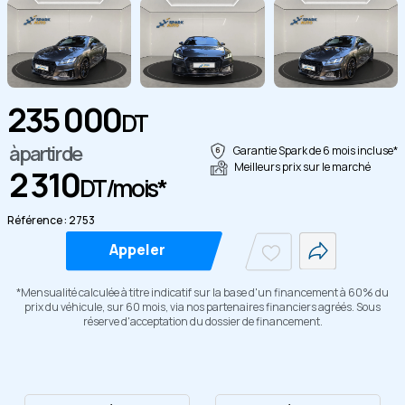
235 000
DT
Copier
à partir de
Garantie Spark de 6 mois incluse*
Meilleurs prix sur le marché
2 310
DT/mois*
Référence : 2753
Appeler
*Mensualité calculée à titre indicatif sur la base d'un financement à 60% du
prix du véhicule, sur 60 mois, via nos partenaires financiers agréés. Sous
réserve d'acceptation du dossier de financement.