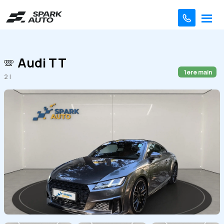
Audi TT
1ere main
2 l