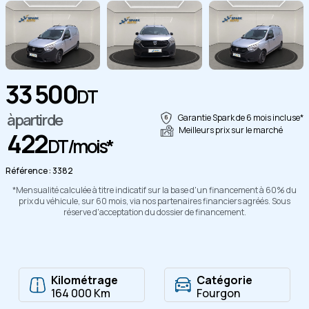
Copier
33 500
DT
à partir de
Garantie Spark de 6 mois incluse*
Meilleurs prix sur le marché
422
DT/mois*
Référence : 3382
*Mensualité calculée à titre indicatif sur la base d'un financement à 60% du
prix du véhicule, sur 60 mois, via nos partenaires financiers agréés. Sous
réserve d'acceptation du dossier de financement.
Kilométrage
Catégorie
164 000 Km
Fourgon