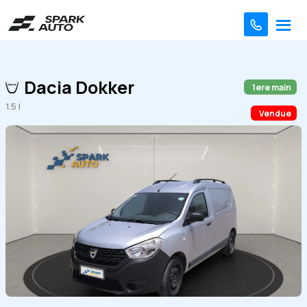
Dacia Dokker
1ere main
1.5 l
Vendue