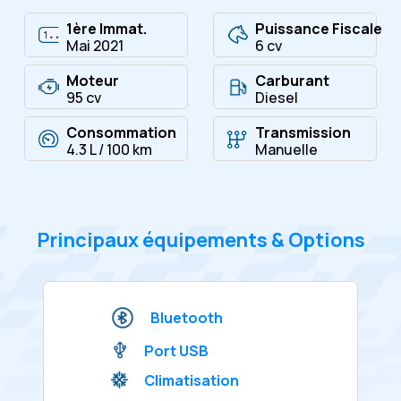
1ère Immat.
Puissance Fiscale
Mai 2021
6 cv
Moteur
Carburant
95 cv
Diesel
Consommation
Transmission
4.3 L / 100 km
Manuelle
Principaux équipements & Options
Bluetooth
Port USB
Climatisation