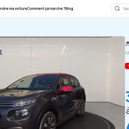
ndre ma voiture
Comment ça marche ?
Blog
1.
à