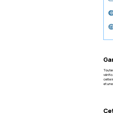
Ga
Toutes
vérifi
cette 
et une
Cet