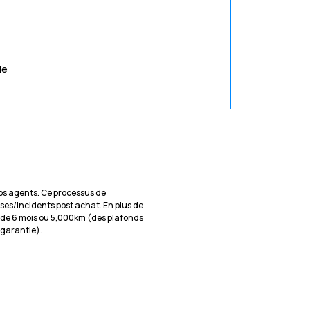
de
 nos agents. Ce processus de
ises/incidents post achat. En plus de
 de 6 mois ou 5,000km (des plafonds
e garantie).