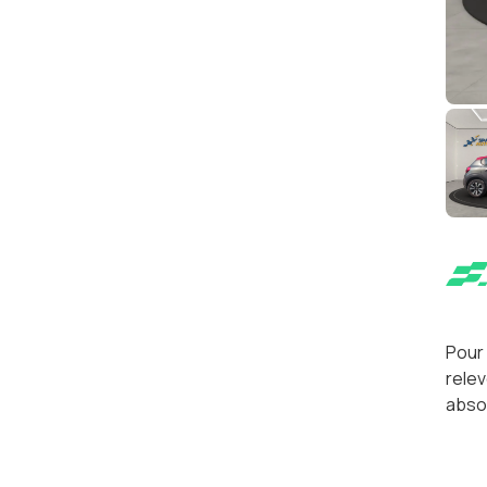
Pour 
relev
absol