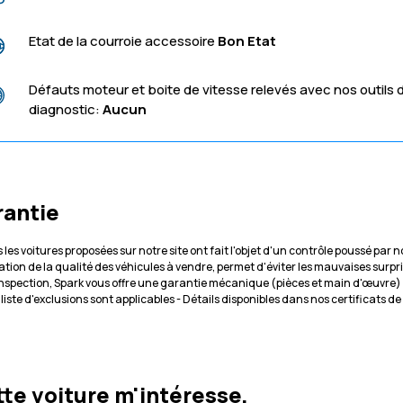
Etat de la courroie accessoire
Bon Etat
Défauts moteur et boite de vitesse relevés avec nos outils 
diagnostic:
Aucun
rantie
 les voitures proposées sur notre site ont fait l'objet d'un contrôle poussé par
cation de la qualité des véhicules à vendre, permet d'éviter les mauvaises surpr
inspection, Spark vous offre une garantie mécanique (pièces et main d'œuvre)
 liste d'exclusions sont applicables - Détails disponibles dans nos certificats d
te voiture m'intéresse,