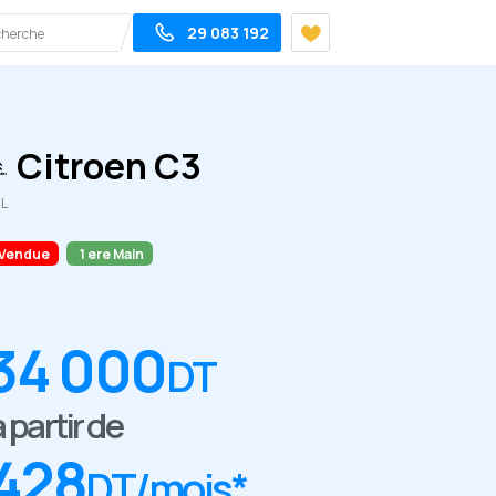
29 083 192
Citroen C3
2L
Vendue
1 ere Main
34 000
DT
 partir de
428
DT/mois*