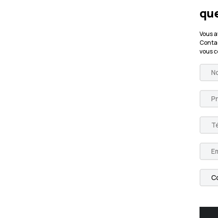
que
Vous a
Contac
vous 