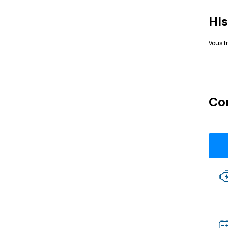
His
Vous t
Co