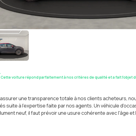
Cette voiture répond parfaitement à nos critères de qualité et a fait l'objet 
assurer une transparence totale à nos clients acheteurs, n
és suite à l'expertise faite par nos agents. Un véhicule d'oc
ument neuf, il faut prévoir une usure cohérente avec l'âge et 