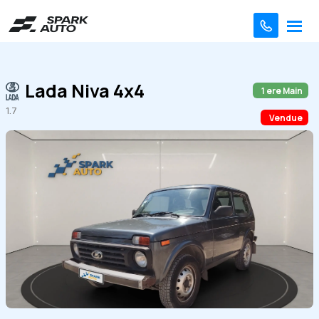
Lada Niva 4x4
1 ere Main
1.7
Vendue