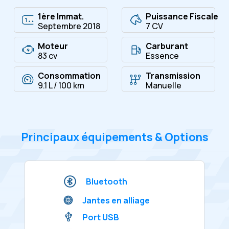
1ère Immat.
Puissance Fiscale
Septembre 2018
7 CV
Moteur
Carburant
83 cv
Essence
Consommation
Transmission
9.1 L / 100 km
Manuelle
Principaux équipements & Options
Bluetooth
Jantes en alliage
Port USB