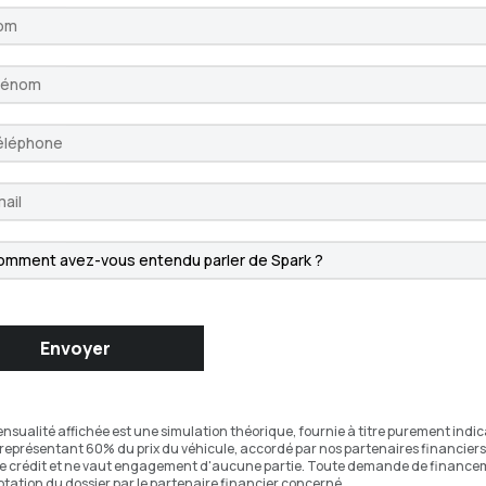
Envoyer
ensualité affichée est une simulation théorique, fournie à titre purement indicat
 représentant 60% du prix du véhicule, accordé par nos partenaires financiers 
de crédit et ne vaut engagement d'aucune partie. Toute demande de financeme
ptation du dossier par le partenaire financier concerné.