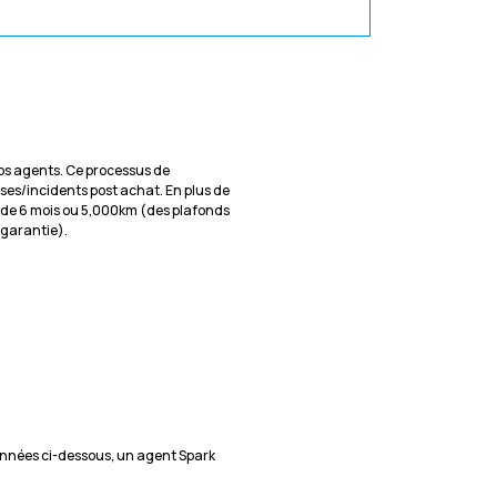
 nos agents. Ce processus de
ises/incidents post achat. En plus de
 de 6 mois ou 5,000km (des plafonds
e garantie).
nnées ci-dessous, un agent Spark