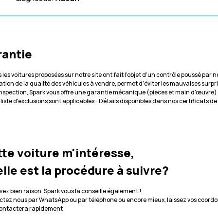
rantie
 les voitures proposées sur notre site ont fait l'objet d'un contrôle poussé par
cation de la qualité des véhicules à vendre, permet d'éviter les mauvaises surpr
inspection, Spark vous offre une garantie mécanique (pièces et main d'œuvre)
 liste d'exclusions sont applicables - Détails disponibles dans nos certificats d
te voiture m'intéresse,
lle est la procédure à suivre?
vez bien raison, Spark vous la conseille également !
tez nous par WhatsApp ou par téléphone ou encore mieux, laissez vos coordo
contactera rapidement