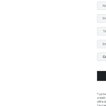
* La m
crédit
offre 
l'acce