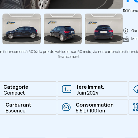
Copier
Référenc
Gara
Meil
d'un financement à 60% du prix du véhicule, sur 60 mois, via nos partenaires financi
financement.
Catégorie
1ère Immat.
Compact
Juin 2024
Carburant
Consommation
Essence
5.5 L / 100 km