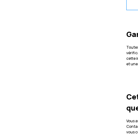
Ga
Toutes
vérifi
cette 
et une
Cet
que
Vous a
Contac
vous 