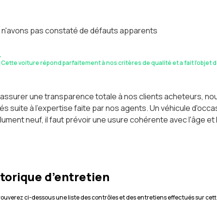
 n'avons pas constaté de défauts apparents
Cette voiture répond parfaitement à nos critères de qualité et a fait l'objet 
assurer une transparence totale à nos clients acheteurs, n
és suite à l'expertise faite par nos agents. Un véhicule d'oc
ument neuf, il faut prévoir une usure cohérente avec l'âge et 
torique d’entretien
rouverez ci-dessous une liste des contrôles et des entretiens effectués sur cett