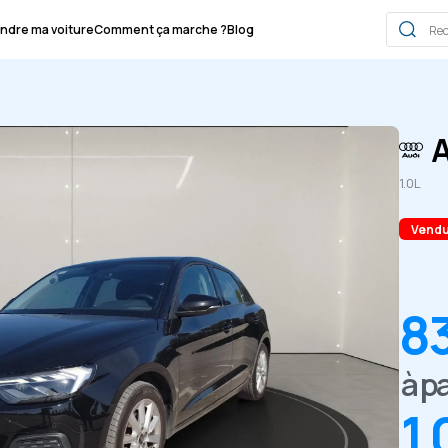
ndre ma voiture
Comment ça marche ?
Blog
A
1.0L
Vend
8
à pa
1