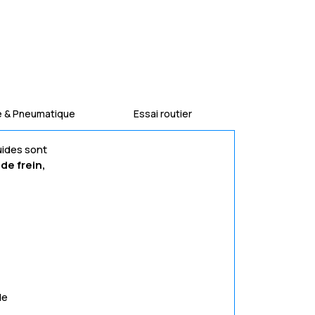
e & Pneumatique
Essai routier
uides sont
de frein,
de