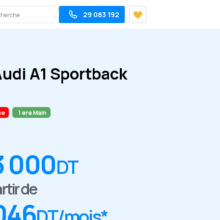
29 083 192
udi A1 Sportback
ue
1 ere Main
3 000
DT
rtir de
 046
DT/mois*