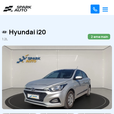
Hyundai i20
2 eme main
1.2L