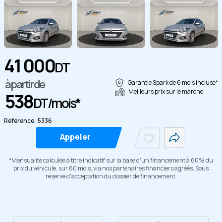
41 000
DT
Copier
à partir de
Garantie Spark de 6 mois incluse*
Meilleurs prix sur le marché
538
DT/mois*
Référence : 5336
Appeler
*Mensualité calculée à titre indicatif sur la base d'un financement à 60% du
prix du véhicule, sur 60 mois, via nos partenaires financiers agréés. Sous
réserve d'acceptation du dossier de financement.