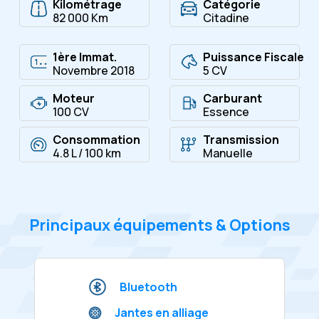
Kilométrage
Catégorie
82 000 Km
Citadine
1ère Immat.
Puissance Fiscale
Novembre 2018
5 CV
Moteur
Carburant
100 CV
Essence
Consommation
Transmission
4.8 L / 100 km
Manuelle
Principaux équipements & Options
Bluetooth
Jantes en alliage