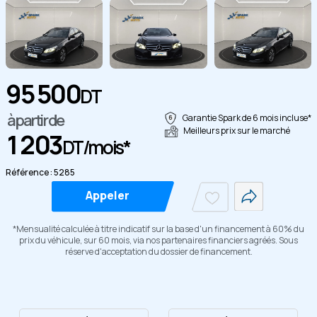
95 500
DT
Copier
à partir de
Garantie Spark de 6 mois incluse*
Meilleurs prix sur le marché
1 203
DT/mois*
Référence : 5285
Appeler
*Mensualité calculée à titre indicatif sur la base d'un financement à 60% du
prix du véhicule, sur 60 mois, via nos partenaires financiers agréés. Sous
réserve d'acceptation du dossier de financement.