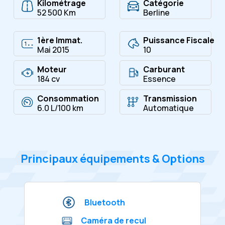
Kilométrage
Catégorie
52 500 Km
Berline
1ère Immat.
Puissance Fiscale
Mai 2015
10
Moteur
Carburant
184 cv
Essence
Consommation
Transmission
6.0 L/100 km
Automatique
Principaux équipements & Options
Bluetooth
Caméra de recul