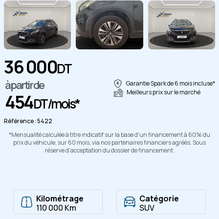
36 000
Copier
DT
à partir de
Garantie Spark de 6 mois incluse*
Meilleurs prix sur le marché
454
DT/mois*
Référence : 5422
*Mensualité calculée à titre indicatif sur la base d'un financement à 60% du
prix du véhicule, sur 60 mois, via nos partenaires financiers agréés. Sous
réserve d'acceptation du dossier de financement.
Kilométrage
Catégorie
110 000 Km
SUV