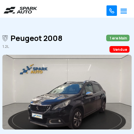
Peugeot 2008
1 ere Main
1.2L
Vendue