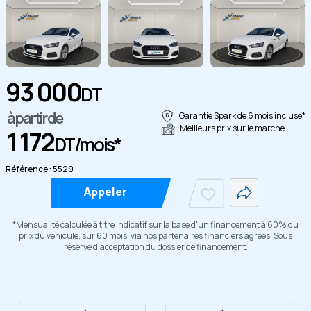
93 000
DT
Copier
à partir de
Garantie Spark de 6 mois incluse*
Meilleurs prix sur le marché
1 172
DT/mois*
Référence : 5529
Appeler
*Mensualité calculée à titre indicatif sur la base d'un financement à 60% du
prix du véhicule, sur 60 mois, via nos partenaires financiers agréés. Sous
réserve d'acceptation du dossier de financement.