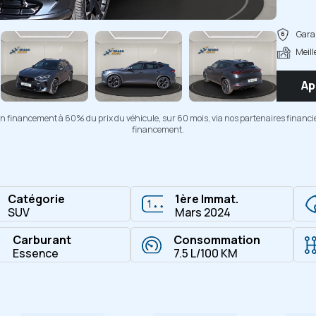
Copier
Garan
Meill
Ap
d'un financement à 60% du prix du véhicule, sur 60 mois, via nos partenaires financi
financement.
Catégorie
1ère Immat.
SUV
Mars 2024
Carburant
Consommation
Essence
7.5 L/100 KM