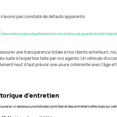
 n'avons pas constaté de défauts apparents
Cette voiture répond parfaitement à nos critères de qualité et a fait l'objet 
assurer une transparence totale à nos clients acheteurs, n
és suite à l'expertise faite par nos agents. Un véhicule d'oc
ument neuf, il faut prévoir une usure cohérente avec l'âge et 
torique d’entretien
rouverez ci-dessous une liste des contrôles et des entretiens effectués sur cett
·
·