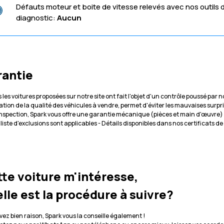
Défauts moteur et boite de vitesse relevés avec nos outils 
diagnostic:
Aucun
rantie
 les voitures proposées sur notre site ont fait l'objet d'un contrôle poussé par
cation de la qualité des véhicules à vendre, permet d'éviter les mauvaises surpr
inspection, Spark vous offre une garantie mécanique (pièces et main d'œuvre)
 liste d'exclusions sont applicables - Détails disponibles dans nos certificats d
te voiture m'intéresse,
lle est la procédure à suivre?
vez bien raison, Spark vous la conseille également !