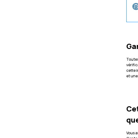
Ga
Toutes
vérifi
cette 
et une
Cet
que
Vous a