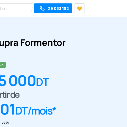
29 083 192
upra Formentor
in
5 000
DT
rtir de
701
DT/mois*
: 5387