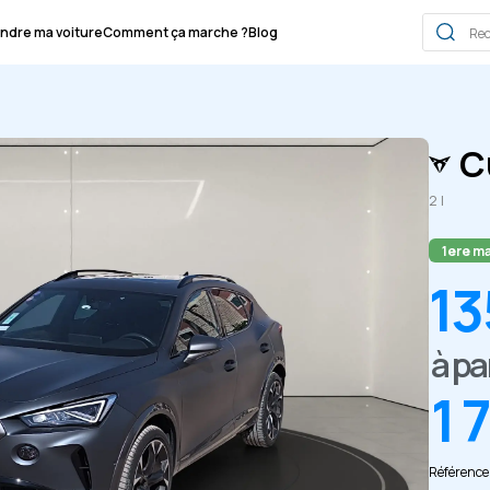
ndre ma voiture
Comment ça marche ?
Blog
C
2 l
1ere ma
13
à pa
1 
Référence 