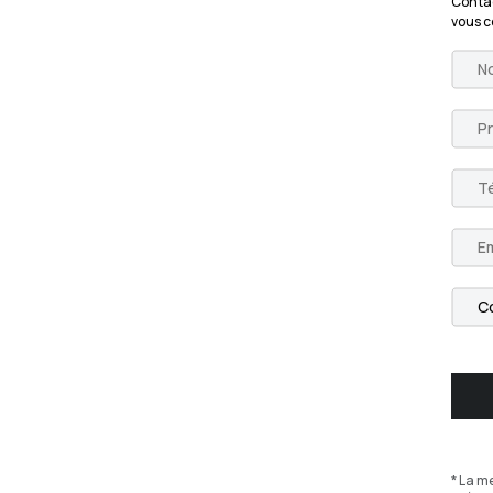
Contac
vous 
* La m