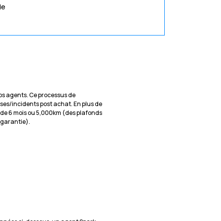
de
 nos agents. Ce processus de
ises/incidents post achat. En plus de
 de 6 mois ou 5,000km (des plafonds
e garantie).