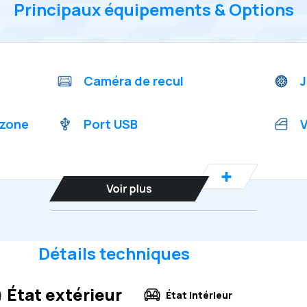
Principaux équipements & Options
Caméra de recul
J
-zone
Port USB
V
Détails techniques
État extérieur
État intérieur