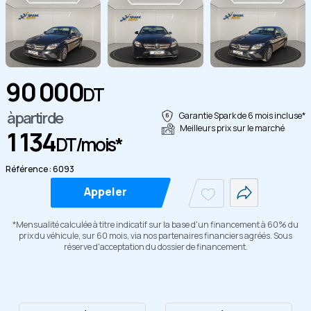
90 000
DT
Copier
à partir de
Garantie Spark de 6 mois incluse*
Meilleurs prix sur le marché
1 134
DT/mois*
Référence : 6093
Appeler
*Mensualité calculée à titre indicatif sur la base d'un financement à 60% du
prix du véhicule, sur 60 mois, via nos partenaires financiers agréés. Sous
réserve d'acceptation du dossier de financement.