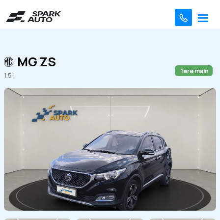
MG ZS
1ere main
1.5 l