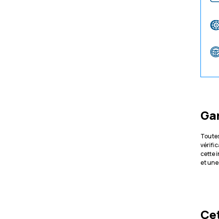
Ga
Toutes
vérifi
cette 
et une
Cet