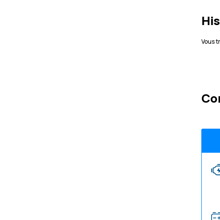
His
Vous t
Co