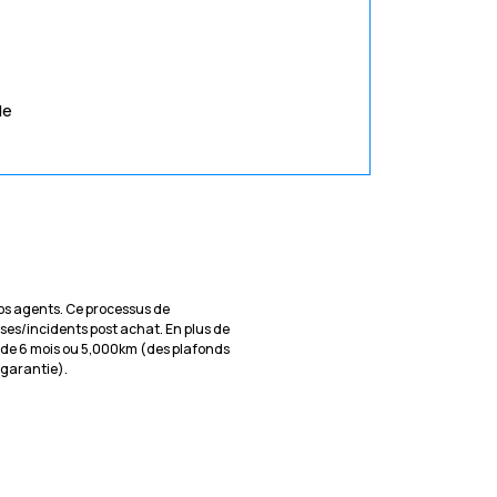
de
 nos agents. Ce processus de
ises/incidents post achat. En plus de
 de 6 mois ou 5,000km (des plafonds
e garantie).