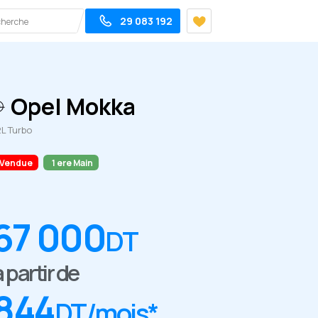
29 083 192
Opel Mokka
2L Turbo
Vendue
1 ere Main
67 000
DT
à partir de
844
DT/mois*