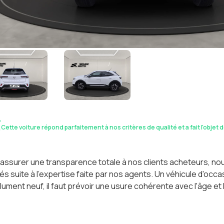
Cette voiture répond parfaitement à nos critères de qualité et a fait l'objet 
assurer une transparence totale à nos clients acheteurs, n
és suite à l'expertise faite par nos agents. Un véhicule d'oc
ument neuf, il faut prévoir une usure cohérente avec l'âge et 