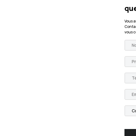
que
Vous a
Contac
vous 