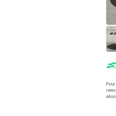
Pour 
relev
absol