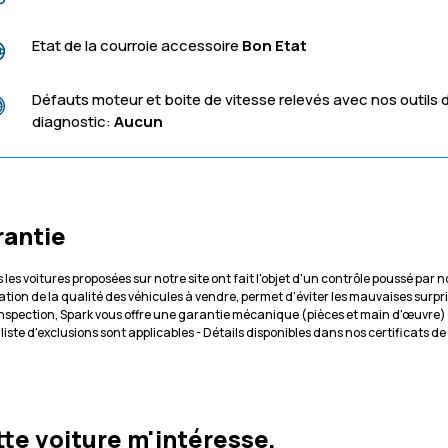
Etat de la courroie accessoire
Bon Etat
Défauts moteur et boite de vitesse relevés avec nos outils 
diagnostic:
Aucun
rantie
 les voitures proposées sur notre site ont fait l'objet d'un contrôle poussé par
cation de la qualité des véhicules à vendre, permet d'éviter les mauvaises surpr
inspection, Spark vous offre une garantie mécanique (pièces et main d'œuvre)
 liste d'exclusions sont applicables - Détails disponibles dans nos certificats d
te voiture m'intéresse,