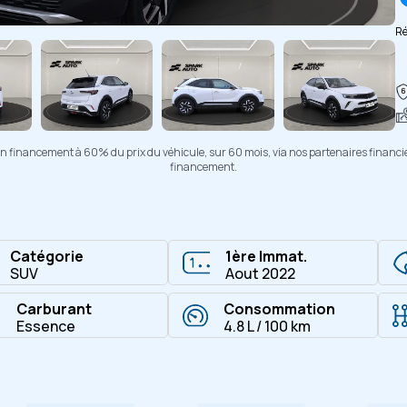
Ré
Copier
d'un financement à 60% du prix du véhicule, sur 60 mois, via nos partenaires financi
financement.
Catégorie
1ère Immat.
SUV
Aout 2022
Carburant
Consommation
Essence
4.8 L / 100 km