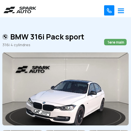
BMW 316i Pack sport
1ere main
316i 4 cylindres