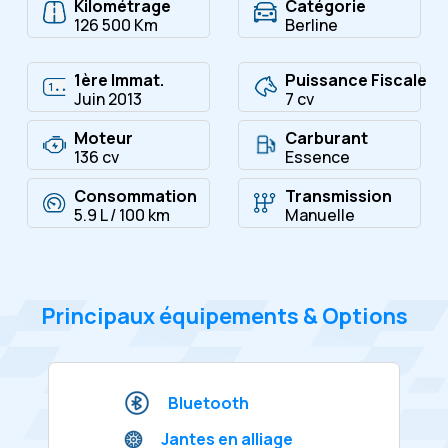
Kilométrage
Catégorie
126 500 Km
Berline
1ère Immat.
Puissance Fiscale
Juin 2013
7 cv
Moteur
Carburant
136 cv
Essence
Consommation
Transmission
5.9 L / 100 km
Manuelle
Principaux équipements & Options
Bluetooth
Jantes en alliage