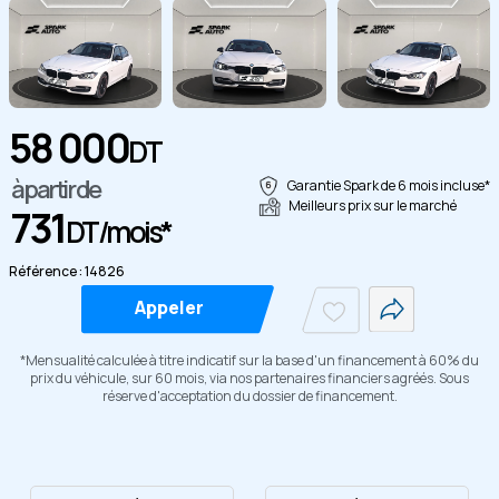
58 000
DT
Copier
à partir de
Garantie Spark de 6 mois incluse*
Meilleurs prix sur le marché
731
DT/mois*
Référence : 14826
Appeler
*Mensualité calculée à titre indicatif sur la base d'un financement à 60% du
prix du véhicule, sur 60 mois, via nos partenaires financiers agréés. Sous
réserve d'acceptation du dossier de financement.