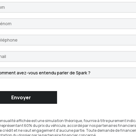
Envoyer
ensualité affichée est une simulation théorique, fournie à titre purement indicat
 représentant 60% du prix du véhicule, accordé par nos partenaires financiers 
de crédit et ne vaut engagement d'aucune partie. Toute demande de financeme
ptation du dossier par le partenaire financier concerné.