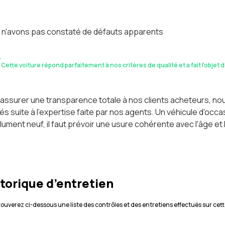
 n'avons pas constaté de défauts apparents
Cette voiture répond parfaitement à nos critères de qualité et a fait l'objet 
assurer une transparence totale à nos clients acheteurs, n
és suite à l'expertise faite par nos agents. Un véhicule d'oc
ument neuf, il faut prévoir une usure cohérente avec l'âge et 
torique d’entretien
rouverez ci-dessous une liste des contrôles et des entretiens effectués sur cett