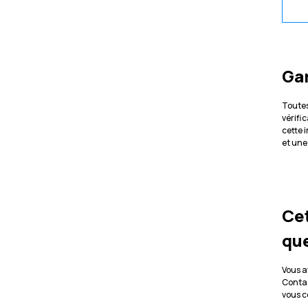
Ga
Toutes
vérifi
cette 
et une
Cet
que
Vous a
Contac
vous 