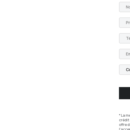
* La m
crédit
offre 
l'acce