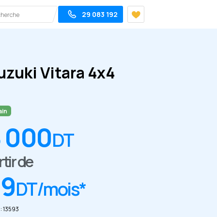
29 083 192
uzuki Vitara 4x4
ain
 000
DT
rtir de
79
DT/mois*
: 13593