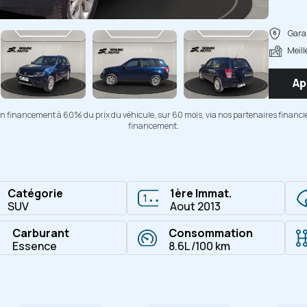
Copier
Garan
Meill
Ap
d'un financement à 60% du prix du véhicule, sur 60 mois, via nos partenaires financi
financement.
Catégorie
1ère Immat.
SUV
Aout 2013
Carburant
Consommation
Essence
8.6L /100 km