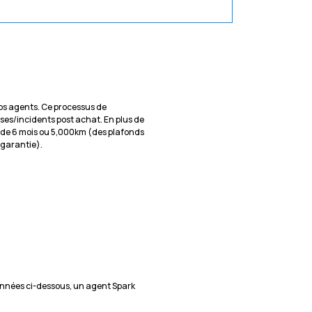
 nos agents. Ce processus de
ises/incidents post achat. En plus de
 de 6 mois ou 5,000km (des plafonds
e garantie).
nnées ci-dessous, un agent Spark