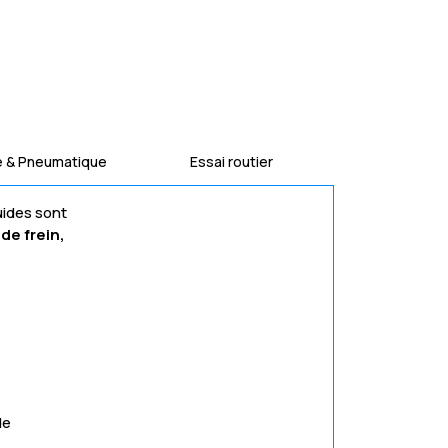
e & Pneumatique
Essai routier
uides sont
de frein,
de