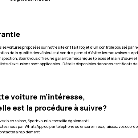
rantie
 les voitures proposées sur notre site ont fait l'objet d'un contrôle poussé par
cation de la qualité des véhicules à vendre, permet d'éviter les mauvaises surpr
inspection, Spark vous offre une garantie mécanique (pièces et main d'œuvre)
 liste d'exclusions sont applicables - Détails disponibles dans nos certificats d
te voiture m'intéresse,
lle est la procédure à suivre?
vez bien raison, Spark vous la conseille également !
tez nous par WhatsApp ou par téléphone ou encore mieux, laissez vos coordo
contactera rapidement