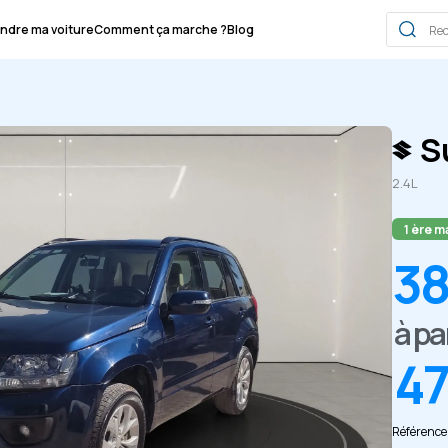
ndre ma voiture
Comment ça marche ?
Blog
S
2.4L
1 ère m
38
à pa
4
Référence 